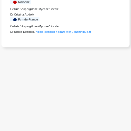
Marseille
Cellule "Aspergillose-Mycose" locale
Dr Cristina Audoly
Fort-de-France
Cellule "Aspergillose-Mycose" locale
Dr Nicole Desbois,
nicole.desbois-nogard@
chu
-martinique.fr