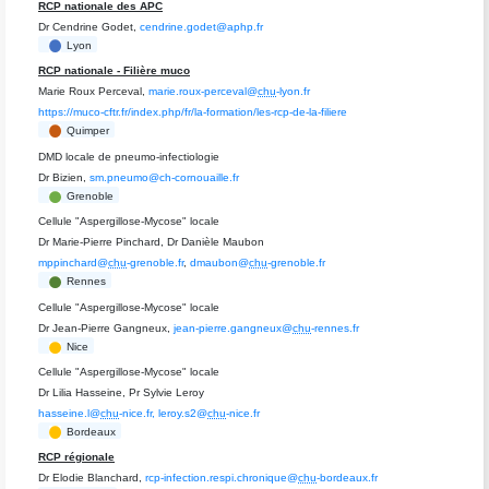
RCP nationale des APC
Dr Cendrine Godet,
cendrine.godet@aphp.fr
Lyon
RCP nationale - Filière muco
Marie Roux Perceval,
marie.roux-perceval@
chu
-lyon.fr
https://muco-cftr.fr/index.php/fr/la-formation/les-rcp-de-la-filiere
Quimper
DMD locale de pneumo-infectiologie
Dr Bizien,
sm.pneumo@ch-cornouaille.fr
Grenoble
Cellule "Aspergillose-Mycose" locale
Dr Marie-Pierre Pinchard, Dr Danièle Maubon
mppinchard@
chu
-grenoble.fr
,
dmaubon@
chu
-grenoble.fr
Rennes
Cellule "Aspergillose-Mycose" locale
Dr Jean-Pierre Gangneux,
jean-pierre.gangneux@
chu
-rennes.fr
Nice
Cellule "Aspergillose-Mycose" locale
Dr Lilia Hasseine, Pr Sylvie Leroy
hasseine.l@
chu
-nice.fr, leroy.s2@
chu
-nice.fr
Bordeaux
RCP régionale
Dr Elodie Blanchard,
rcp-infection.respi.chronique@
chu
-bordeaux.fr