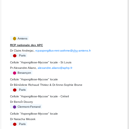
Amiens
RCP nationale des APC
Dr Claire Andrejac,
rcpaspergillus-mnt-asthme@
chu
-amiens.fr
Paris
Cellule "Aspergillose-Mycose" locale - St Louis
Pr Alexandre Aliano,
alexandre.aliano@aphp.fr
Besançon
Cellule "Aspergillose-Mycose" locale
Dr Bénédicte Richaud Thiriez & Dr Anne-Sophie Brune
Paris
Cellule "Aspergillose-Mycose" locale - Créteil
Dr Benoît Douvry
Clermont-Ferrand
Cellule "Aspergillose-Mycose" locale
Dr Natacha Mrozek
Paris